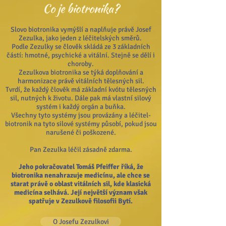
Co je biotronika?
Slovo biotronika vymýšlí a naplňuje právě Josef
Zezulka, jako jeden z léčitelských směrů.
Podle Zezulky se člověk skládá ze 3 základních
částí: hmotné, psychické a vitální. Stejně se dělí i
choroby.
Zezulkova biotronika se týká doplňování a
harmonizace právě vitálních tělesných sil.
Tvrdí, že každý člověk má základní kvótu tělesných
sil, nutných k životu. Dále pak má vlastní silový
systém i každý orgán a buňka.
Všechny tyto systémy jsou provázány a léčitel-
biotronik na tyto silové systémy působí, pokud jsou
narušené či poškozené.
Pan Zezulka léčil zásadně zdarma.
Jeho pokračovatel Tomáš Pfeiffer říká, že
biotronika nenahrazuje medicínu, ale chce se
starat právě o oblast vitálních sil,
kde klasická
medicína selhává. Její největší význam však
spatřuje v Zezulkově filosofii Bytí.
O Josefu Zezulkovi