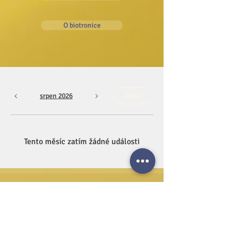
O biotronice
srpen 2026
Dnes
Tento měsíc zatím žádné události
Rozsáhlý inoperabilní adenokarcinom
žaludku C 16
(verifikován laparotomií a histologicky)