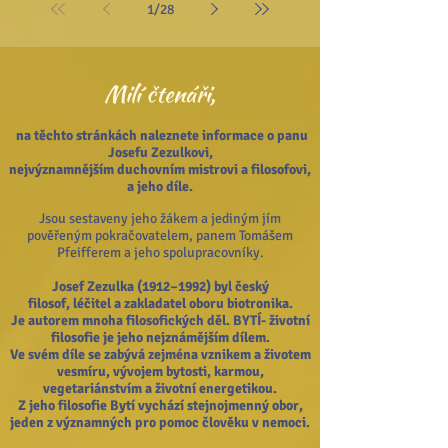
1
/
28
Milí čtenáři,
na těchto stránkách naleznete informace o panu
Josefu Zezulkovi,
nejvýznamnějším duchovním mistrovi a filosofovi,
a jeho díle.
Jsou sestaveny jeho žákem a jediným jím
pověřeným pokračovatelem, panem Tomášem
Pfeifferem a jeho spolupracovníky.
Josef Zezulka (1912–1992) byl český
filosof,
léčitel
a zakladatel oboru biotronika.
Je autorem mnoha filosofických děl. BYTÍ- životní
filosofie je jeho nejznámějším dílem.
Ve svém díle se zabývá zejména vznikem a životem
vesmíru, vývojem bytosti, karmou,
vegetariánstvím a životní energetikou.
Z jeho filosofie Bytí vychází stejnojmenný obor,
jeden z významných pro pomoc člověku v nemoci.