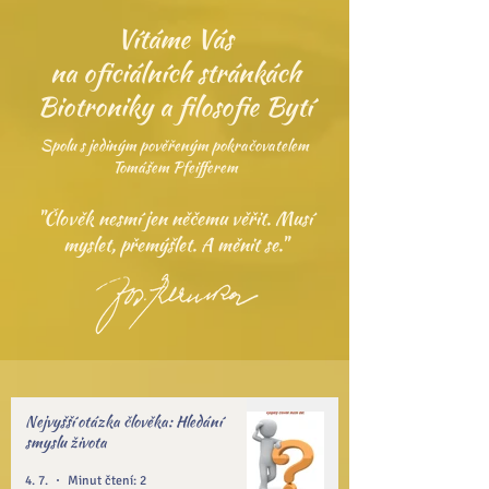
Vítáme Vás
na oficiálních stránkách
Biotroniky a filosofie Bytí
Spolu s jediným pověřeným pokračovatelem
Tomášem Pfeifferem
"Člověk nesmí jen něčemu věřit. Musí
myslet, přemýšlet. A měnit se."
Nejvyšší otázka člověka: Hledání
smyslu života
4. 7.
Minut čtení: 2