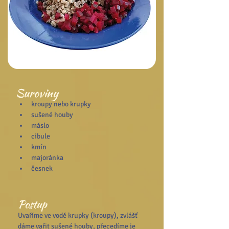
Suroviny
kroupy nebo krupky
sušené houby
máslo
cibule
kmín
majoránka
česnek
Postup
Uvaříme ve vodě krupky (kroupy), zvlášť 
dáme vařit sušené houby, přecedíme je 