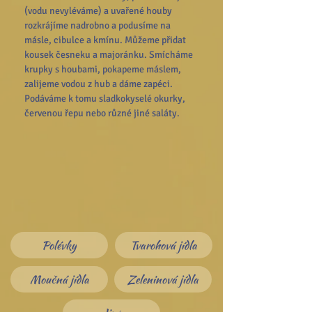
(vodu nevyléváme) a uvařené houby 
rozkrájíme nadrobno a podusíme na 
másle, cibulce a kmínu. Můžeme přidat 
kousek česneku a majoránku. Smícháme 
krupky s houbami, pokapeme máslem, 
zalijeme vodou z hub a dáme zapéci. 
Podáváme k tomu sladkokyselé okurky, 
červenou řepu nebo různé jiné saláty.
Polévky
Tvarohová jídla
Moučná jídla
Zeleninová jídla