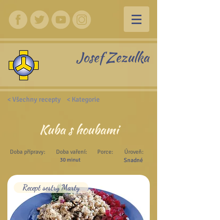
Josef Zezulka
< Všechny recepty
< Kategorie
Kuba s houbami
Doba přípravy:
Doba vaření:
Porce:
Úroveň:
30 minut
Snadné
Recept sestry Marty