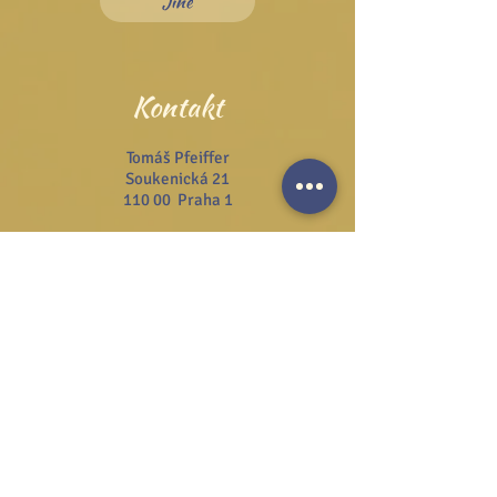
Jiné
Kontakt
Tomáš Pfeiffer
Soukenická 21
110 00 Praha 1
Tel.:
+420 222 311 141
Email:
info@josefzezulka.cz
Webové stránky
www.dub.cz
www.sanator.cz
www.itcim.cz
www.nfjz.cz
www.biovidtv.cz
Odběr novinek