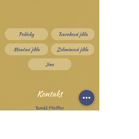
Polévky
Tvarohová jídla
Moučná jídla
Zeleninová jídla
Jiné
Kontakt
Tomáš Pfeiffer
Soukenická 21
110 00 Praha 1
Tel.:
+420 222 311 141
Email:
info@josefzezulka.cz