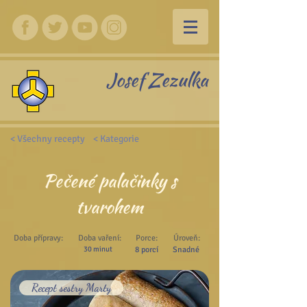
Josef Zezulka
< Všechny recepty
< Kategorie
Pečené palačinky s
tvarohem
Doba přípravy:
Doba vaření:
Porce:
Úroveň:
30 minut
8 porcí
Snadné
Recept sestry Marty