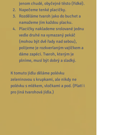
jenom chudé, obyčejné těsto (řídké). 
Napečeme tenké placičky. 
Rozděláme tvaroh jako do buchet a 
namažeme jím každou placku. 
Placičky naklademe srolované jednu 
vedle druhé na vymazaný pekáč 
(mohou být dvě řady nad sebou), 
polijeme je rozkverlaným vajíčkem a 
dáme zapéci. Tvaroh, kterým je 
plníme, musí být dobrý a sladký. 
K tomuto jídlu děláme polévku 
zeleninovou s krupkami, ale nikdy ne 
polévku s mlékem, vločkami a pod. (Platí i 
pro jiná tvarohová jídla.)