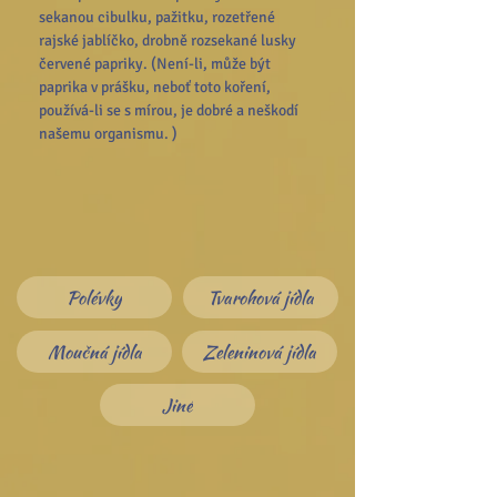
sekanou cibulku, pažitku, rozetřené 
rajské jablíčko, drobně rozsekané lusky 
červené papriky. (Není-li, může být 
paprika v prášku, neboť toto koření, 
používá-li se s mírou, je dobré a neškodí 
našemu organismu. )
Polévky
Tvarohová jídla
Moučná jídla
Zeleninová jídla
Jiné