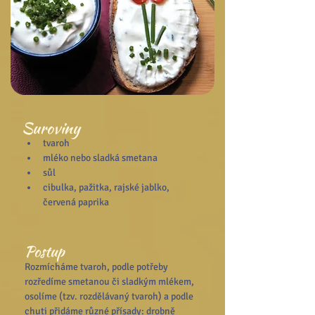
Suroviny
tvaroh
mléko nebo sladká smetana
sůl
cibulka, pažitka, rajské jablko, 
červená paprika
Postup
Rozmícháme tvaroh, podle potřeby 
rozředíme smetanou či sladkým mlékem, 
osolíme (tzv. rozdělávaný tvaroh) a podle 
chuti přidáme různé přísady: drobně 