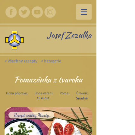
Josef Zezulka
< Všechny recepty
< Kategorie
Pomazánka z tvarohu
Doba přípravy:
Doba vaření:
Porce:
Úroveň:
15 minut
Snadné
Recept sestry Marty