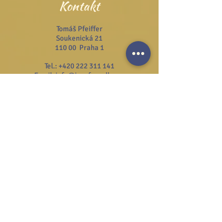
Kontakt
Tomáš Pfeiffer
Soukenická 21
110 00 Praha 1
Tel.:
+420 222 311 141
Email:
info@josefzezulka.cz
Webové stránky
www.dub.cz
www.sanator.cz
www.itcim.cz
www.nfjz.cz
www.biovidtv.cz
Odběr novinek
Souhlasím se zpracováním mých