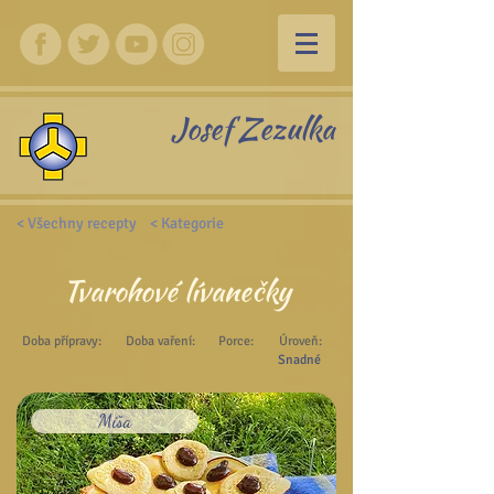
Josef Zezulka
< Všechny recepty
< Kategorie
Tvarohové lívanečky
Doba přípravy:
Doba vaření:
Porce:
Úroveň:
Snadné
Míša