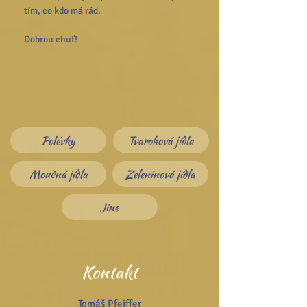
tím, co kdo má rád. 
Dobrou chuť!
Polévky
Tvarohová jídla
Moučná jídla
Zeleninová jídla
Jiné
Kontakt
Tomáš Pfeiffer