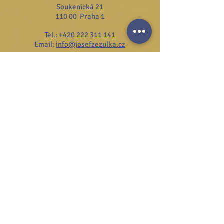
Soukenická 21
110 00 Praha 1
Tel.:
+420 222 311 141
Email:
info@josefzezulka.cz
Webové stránky
www.dub.cz
www.sanator.cz
www.itcim.cz
www.nfjz.cz
www.biovidtv.cz
Odběr novinek
Souhlasím se zpracováním mých
osobních údajů
Na stránku GDPR
Přihlásit se k odběru