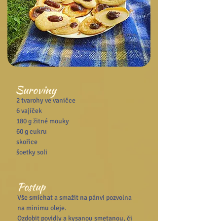
Suroviny
2 tvarohy ve vaničce
6 vajíček
180 g žitné mouky
60 g cukru
skořice
šoetky soli
Postup
Vše smíchat a smažit na pánvi pozvolna 
na minimu oleje. 
Ozdobit povidly a kysanou smetanou, či 