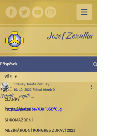
Josef Zezulka
Příspěvek
VŠE
Stránky Josefa Zezulky
VŠE
10. 10. 2022
Minut čtení: 0
Nejedli ... nepili ...
ČLÁNKY
https://youtu.be/XJuF0SBfCLg
ŽIVÉ VYSÍLÁNÍ
SHROMÁŽDĚNÍ
MEZINÁRODNÍ KONGRES ZDRAVÍ 2023