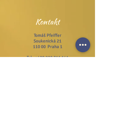
Kontakt
Tomáš Pfeiffer
Soukenická 21
110 00 Praha 1
Tel.:
+420 222 311 141
Email:
info@josefzezulka.cz
Webové stránky
www.dub.cz
www.sanator.cz
www.itcim.cz
www.nfjz.cz
www.biovidtv.cz
Odběr novinek