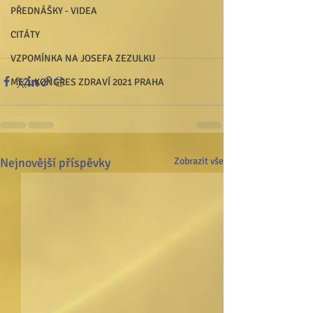
PŘEDNÁŠKY - VIDEA
CITÁTY
VZPOMÍNKA NA JOSEFA ZEZULKU
MEZ. KONGRES ZDRAVÍ 2021 PRAHA
Nejnovější příspěvky
Zobrazit vše