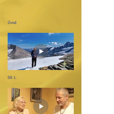
Úvod
Díl 1.