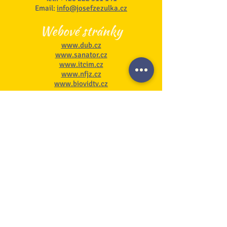
Email:
info@josefzezulka.cz
Webové stránky
www.dub.cz
www.sanator.cz
www.itcim.cz
www.nfjz.cz
www.biovidtv.cz
Odběr novinek
Souhlasím se zpracováním mých
osobních údajů
Na stránku GDPR
Přihlásit se k odběru