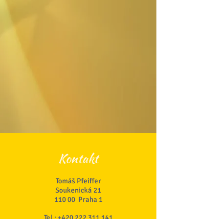
Kontakt
Tomáš Pfeiffer
Soukenická 21
110 00 Praha 1
Tel.:
+420 222 311 141