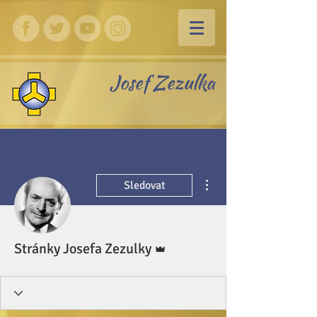
Josef Zezulka
Další akce
Sledovat
Správce
Stránky Josefa Zezulky