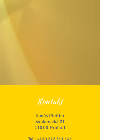
Kontakt
Tomáš Pfeiffer
Soukenická 21
110 00 Praha 1
Tel.:
+420 222 311 141