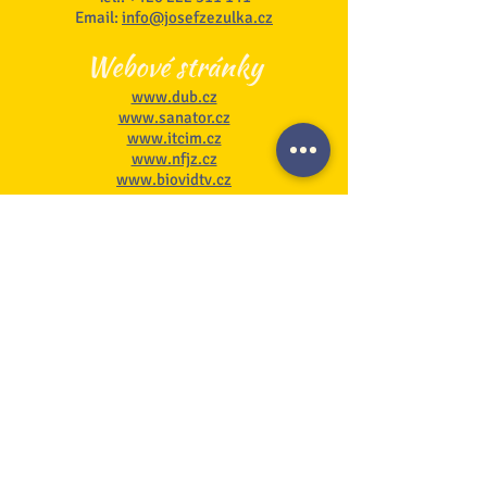
Email:
info@josefzezulka.cz
Webové stránky
www.dub.cz
www.sanator.cz
www.itcim.cz
www.nfjz.cz
www.biovidtv.cz
Odběr novinek
Souhlasím se zpracováním mých
osobních údajů
Na stránku GDPR
Přihlásit se k odběru