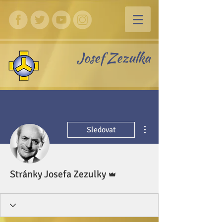
Josef Zezulka
Další akce
Sledovat
Správce
Stránky Josefa Zezulky