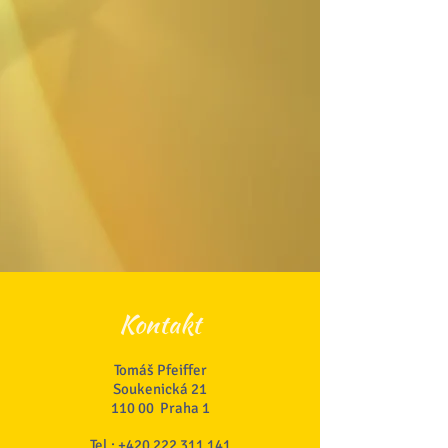
Kontakt
Tomáš Pfeiffer
Soukenická 21
110 00 Praha 1
Tel.:
+420 222 311 141