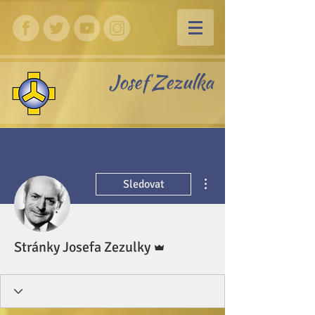
Josef Zezulka
Další akce
Sledovat
Správce
Stránky Josefa Zezulky