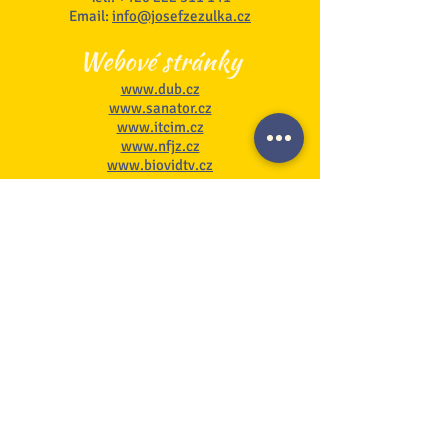
Email:
info@josefzezulka.cz
Webové stránky
www.dub.cz
www.sanator.cz
www.itcim.cz
www.nfjz.cz
www.biovidtv.cz
Odběr novinek
Souhlasím se zpracováním mých
osobních údajů
Na stránku GDPR
Přihlásit se k odběru